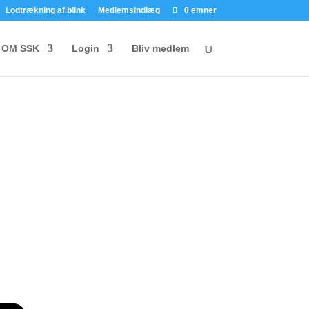
Lodtrækning af blink
Medlemsindlæg
0 emner
OM SSK
Login
Bliv medlem