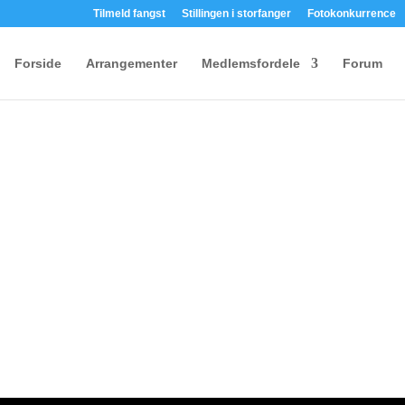
Tilmeld fangst
Stillingen i storfanger
Fotokonkurrence
Forside
Arrangementer
Medlemsfordele
Forum