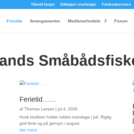
Tilmeld fangst
Stillingen i storfanger
Fotokonkurrence
Forside
Arrangementer
Medlemsfordele
Forum
lands Småbådsfisk
Ferietid……
af
Thomas Larsen
|
jul 4, 2026
Husk klubben holder lukket mandage i juli. Rigtig
god ferie og på gensyn i august.
læs mere