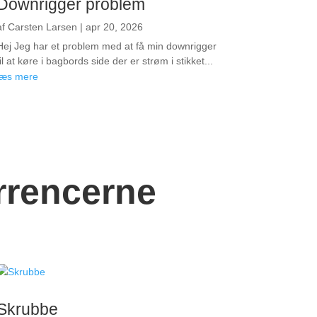
Downrigger problem
af
Carsten Larsen
|
apr 20, 2026
Hej Jeg har et problem med at få min downrigger
til at køre i bagbords side der er strøm i stikket...
læs mere
rrencerne
Skrubbe