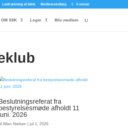
Lodtrækning af blink
Medlemsindlæg
0 emner
OM SSK
Login
Bliv medlem
eklub
Beslutningsreferat fra
bestyrelsesmøde afholdt 11
juni. 2026
af
Allan Nielsen
|
jul 1, 2026