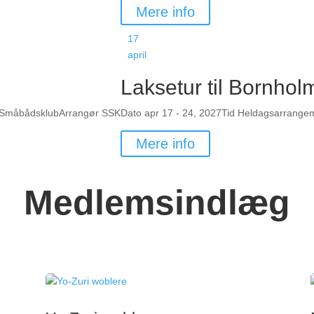
Mere info
17
april
Laksetur til Bornho
 Småbådsklub
Arrangør
SSK
Dato
apr 17 - 24, 2027
Tid
Heldagsarrange
Mere info
Medlemsindlæg