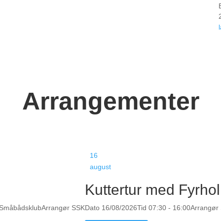
Arrangementer
16
august
Kuttertur med Fyrho
 Småbådsklub
Arrangør
SSK
Dato
16/08/2026
Tid
07:30 - 16:00
Arrangør