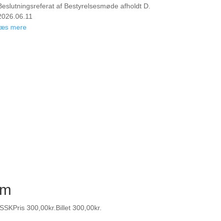
Beslutningsreferat af Bestyrelsesmøde afholdt D.
2026.06.11
læs mere
lm
SSK
Pris
300,00kr.
Billet
300,00kr.