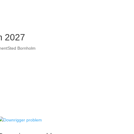
lm 2027
ment
Sted
Bornholm