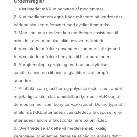
Ordensregler
Værkstedet må kun benyttes af medlemmer.
Kun medlemmers egne både må være på værkstedet,
bådene skal være forsynet med gyldigt årsmærke.
Man kan som medlem kan medbringe assistance til
arbejdet, men man skal altid selv være til stede.
Værkstedet må ikke anvendes i kommercielt øjemed.
Værkstedet må ikke benyttes til bil reparationer.
Sprøjtemaling, sprøjtning med rustbeskyttelse,
sandblæsning og slibning af glasfiber skal foregå
udendørs.
Al affald, som glasfiber og polyesterrester samt andet
miljøfarligt affald, skal umiddelbart fjernes HVER dag af
de medlemmer som benytter værkstedet. Denne type af
affald må IKKE efterlades i værkstedet affaldsposer eller
efterlades i andre affaldscontainere på området.
Overtrædelse af dette vil medføre øjeblikkelig
karantæne og eventuel fjernelse af båd og andet udstyr