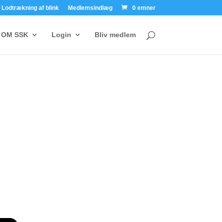
Lodtrækning af blink
Medlemsindlæg
0 emner
OM SSK
Login
Bliv medlem