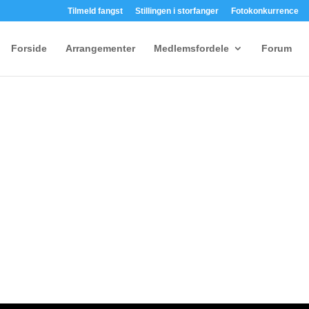
Tilmeld fangst
Stillingen i storfanger
Fotokonkurrence
Forside
Arrangementer
Medlemsfordele
Forum