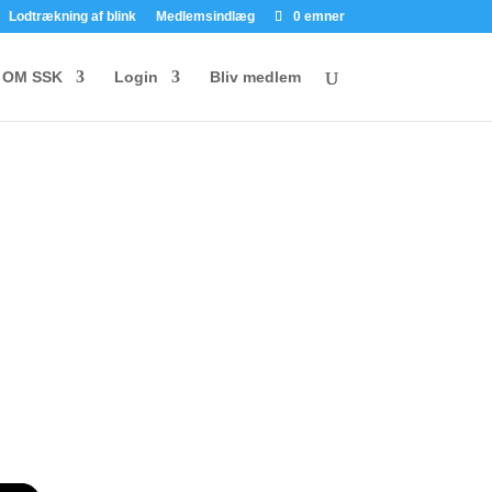
Lodtrækning af blink
Medlemsindlæg
0 emner
OM SSK
Login
Bliv medlem