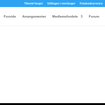
Tilmeld fangst
Stillingen i storfanger
Fotokonkurrence
Forside
Arrangementer
Medlemsfordele
Forum