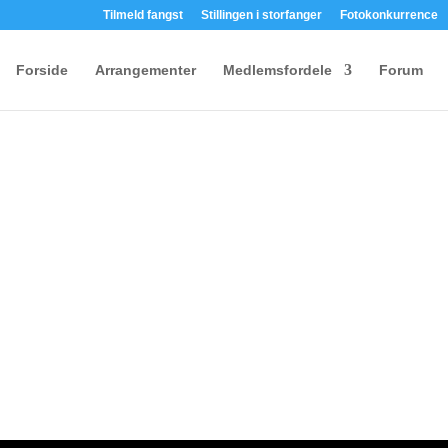
Tilmeld fangst
Stillingen i storfanger
Fotokonkurrence
Forside
Arrangementer
Medlemsfordele
Forum