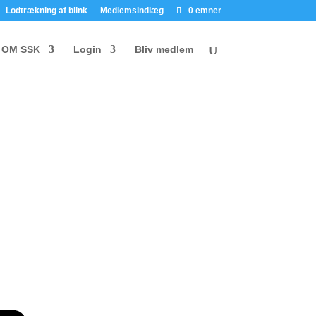
Lodtrækning af blink
Medlemsindlæg
0 emner
OM SSK
Login
Bliv medlem