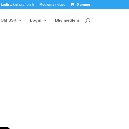
Lodtrækning af blink
Medlemsindlæg
0 emner
OM SSK
Login
Bliv medlem