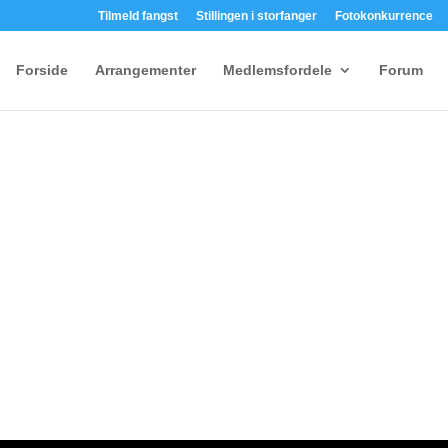
Tilmeld fangst
Stillingen i storfanger
Fotokonkurrence
Forside
Arrangementer
Medlemsfordele
Forum