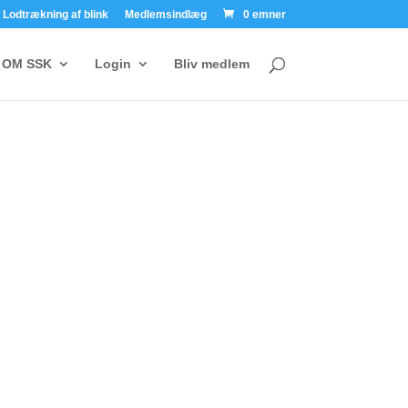
Lodtrækning af blink
Medlemsindlæg
0 emner
OM SSK
Login
Bliv medlem