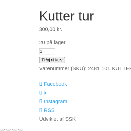
Kutter tur
300,00
kr.
20 på lager
Kutter
tur
Tilføj til kurv
antal
Varenummer (SKU):
2481-101-KUTTE
Facebook
x
Instagram
RSS
Udviklet af SSK