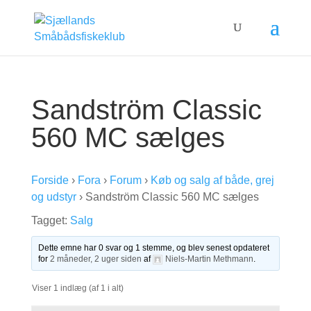
Sandström Classic
560 MC sælges
Forside
›
Fora
›
Forum
›
Køb og salg af både, grej
og udstyr
›
Sandström Classic 560 MC sælges
Tagget:
Salg
Dette emne har 0 svar og 1 stemme, og blev senest opdateret
for
2 måneder, 2 uger siden
af
Niels-Martin Methmann
.
Viser 1 indlæg (af 1 i alt)