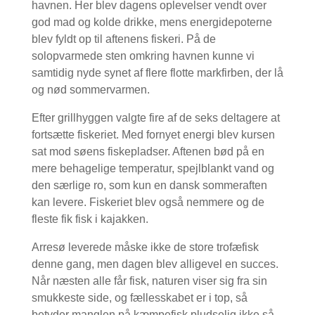
havnen. Her blev dagens oplevelser vendt over
god mad og kolde drikke, mens energidepoterne
blev fyldt op til aftenens fiskeri. På de
solopvarmede sten omkring havnen kunne vi
samtidig nyde synet af flere flotte markfirben, der lå
og nød sommervarmen.
Efter grillhyggen valgte fire af de seks deltagere at
fortsætte fiskeriet. Med fornyet energi blev kursen
sat mod søens fiskepladser. Aftenen bød på en
mere behagelige temperatur, spejlblankt vand og
den særlige ro, som kun en dansk sommeraften
kan levere. Fiskeriet blev også nemmere og de
fleste fik fisk i kajakken.
Arresø leverede måske ikke de store trofæfisk
denne gang, men dagen blev alligevel en succes.
Når næsten alle får fisk, naturen viser sig fra sin
smukkeste side, og fællesskabet er i top, så
betyder manglen på kæmpefisk pludselig ikke så