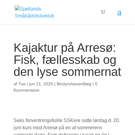
Kajaktur på Arresø:
Fisk, fællesskab og
den lyse sommernat
af
Tue
|
jun 21, 2026
|
Bestyrelsesindlæg
|
0
Kommentarer
Seks forventningsfulde SSKere satte lørdag d. 20.
juni kurs mod Arresø på en af sommerens
varmeste dage. Fem deltagere i kajak og én i